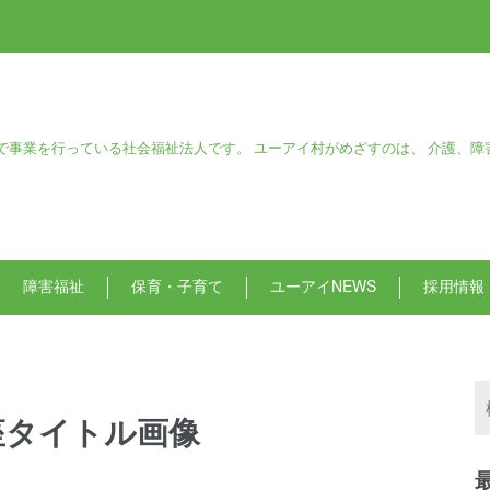
で事業を行っている社会福祉法人です。 ユーアイ村がめざすのは、 介護、障
障害福祉
保育・子育て
ユーアイNEWS
採用情報
座タイトル画像