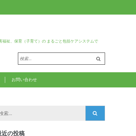
害福祉、保育（子育て）の まるごと包括ケアシステムで
検
索:
お問い合わせ
検
索:
最近の投稿