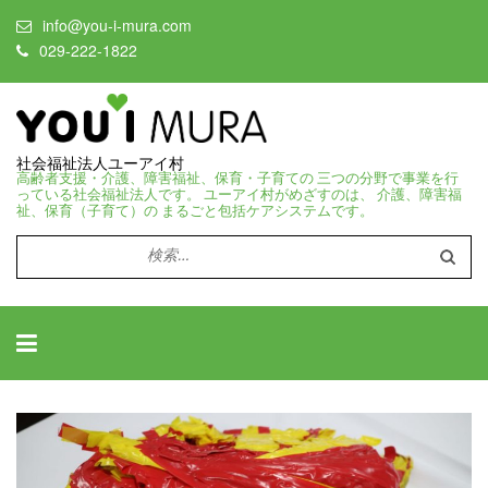
info@you-i-mura.com
029-222-1822
社会福祉法人ユーアイ村
高齢者支援・介護、障害福祉、保育・子育ての 三つの分野で事業を行
っている社会福祉法人です。 ユーアイ村がめざすのは、 介護、障害福
祉、保育（子育て）の まるごと包括ケアシステムです。
検
索: