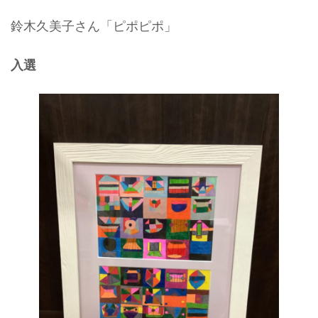
鈴木久美子さん「ピポピポ」
入選