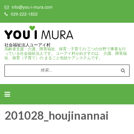
info@you-i-mura.com
029-222-1822
社会福祉法人ユーアイ村
高齢者支援・介護、障害福祉、保育・子育ての 三つの分野で事業を行
っている社会福祉法人です。 ユーアイ村がめざすのは、 介護、障害福
祉、保育（子育て）の まるごと包括ケアシステムです。
検
索:
201028_houjinannai