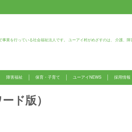
で事業を行っている社会福祉法人です。 ユーアイ村がめざすのは、 介護、障
障害福祉
保育・子育て
ユーアイNEWS
採用情報
ワード版）