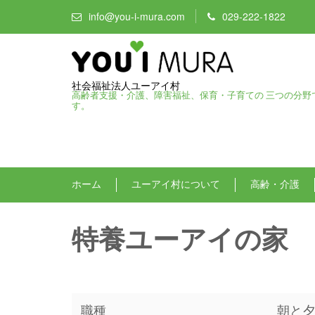
info@you-i-mura.com
029-222-1822
社会福祉法人ユーアイ村
高齢者支援・介護、障害福祉、保育・子育ての 三つの分野
す。
ホーム
ユーアイ村について
高齢・介護
特養ユーアイの家 
職種
朝と