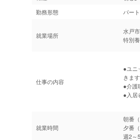
勤務形態
パー
水戸市
就業場所
特別
●ユニ
きま
仕事の内容
●介護
●入居
朝番（7
就業時間
夕番（1
週2～