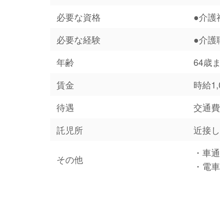
必要な資格
●介護
必要な経験
●介護
年齢
64歳
賃金
時給1,
待遇
交通費
託児所
近接
・車
その他
・電車