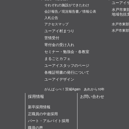
ユーアイ
それぞれの施設ができたわけ
水戸市東
会計報告／現況報告書／情報公表
地域包括
入札公告
アクセスマップ
水戸市東部
ユーアイ村まつり
水戸市東部
苦情受付
寄付金の受け入れ
セミナー・勉強会・各教室
まるごとカフェ
ユーアイスタッフのページ
各種証明書の発行について
ユーアイデザイン
がんばっぺ！茨城Again あれから10年
採用情報
お問い合わせ
新卒採用情報
正職員の中途採用
パート・アルバイト採用
職員の声