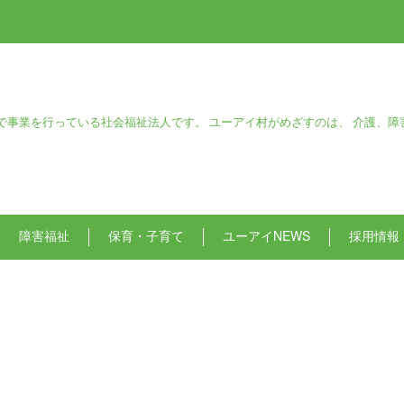
で事業を行っている社会福祉法人です。 ユーアイ村がめざすのは、 介護、障
障害福祉
保育・子育て
ユーアイNEWS
採用情報