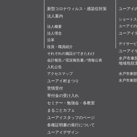
新型コロナウィルス・感染症対策
ユーアイ
法人案内
ショートス
ユーアイの
法人概要
ユーアイ
法人理念
沿革
デイサービ
役員・職員紹介
ユーアイ
それぞれの施設ができたわけ
水戸市東
会計報告／現況報告書／情報公表
地域包括
入札公告
アクセスマップ
水戸市東部
ユーアイ村まつり
水戸市東部
苦情受付
寄付金の受け入れ
セミナー・勉強会・各教室
まるごとカフェ
ユーアイスタッフのページ
各種証明書の発行について
ユーアイデザイン