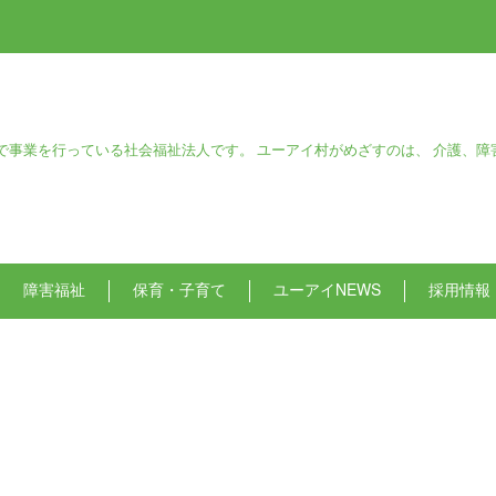
で事業を行っている社会福祉法人です。 ユーアイ村がめざすのは、 介護、障
障害福祉
保育・子育て
ユーアイNEWS
採用情報