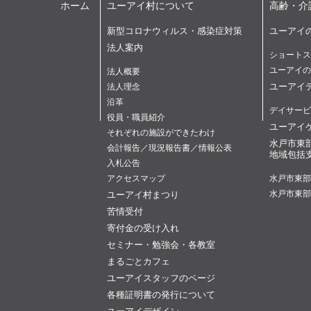
ホーム
ユーアイ村について
高齢・介
新型コロナウィルス・感染症対策
ユーアイ
法人案内
ショートス
ユーアイの
法人概要
ユーアイ
法人理念
沿革
デイサービ
役員・職員紹介
ユーアイ
それぞれの施設ができたわけ
水戸市東
会計報告／現況報告書／情報公表
地域包括
入札公告
アクセスマップ
水戸市東部
ユーアイ村まつり
水戸市東部
苦情受付
寄付金の受け入れ
セミナー・勉強会・各教室
まるごとカフェ
ユーアイスタッフのページ
各種証明書の発行について
ユーアイデザイン