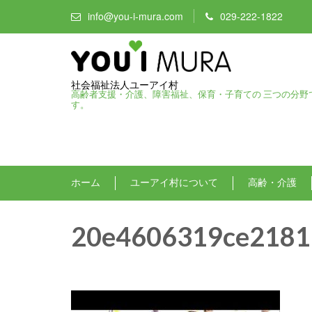
info@you-i-mura.com
029-222-1822
社会福祉法人ユーアイ村
高齢者支援・介護、障害福祉、保育・子育ての 三つの分野
す。
ホーム
ユーアイ村について
高齢・介護
20e4606319ce2181