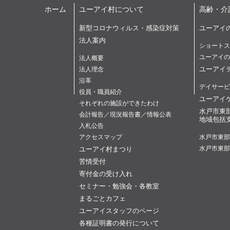
ホーム
ユーアイ村について
高齢・介
新型コロナウィルス・感染症対策
ユーアイ
法人案内
ショートス
ユーアイの
法人概要
ユーアイ
法人理念
沿革
デイサービ
役員・職員紹介
ユーアイ
それぞれの施設ができたわけ
水戸市東
会計報告／現況報告書／情報公表
地域包括
入札公告
アクセスマップ
水戸市東部
ユーアイ村まつり
水戸市東部
苦情受付
寄付金の受け入れ
セミナー・勉強会・各教室
まるごとカフェ
ユーアイスタッフのページ
各種証明書の発行について