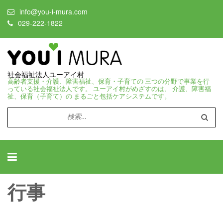
info@you-i-mura.com
029-222-1822
社会福祉法人ユーアイ村
高齢者支援・介護、障害福祉、保育・子育ての 三つの分野で事業を行
っている社会福祉法人です。 ユーアイ村がめざすのは、 介護、障害福
祉、保育（子育て）の まるごと包括ケアシステムです。
検
索:
行事