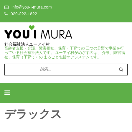
info@you-i-mura.com
029-222-1822
社会福祉法人ユーアイ村
高齢者支援・介護、障害福祉、保育・子育ての 三つの分野で事業を行
っている社会福祉法人です。 ユーアイ村がめざすのは、 介護、障害福
祉、保育（子育て）の まるごと包括ケアシステムです。
検
索:
デラックス