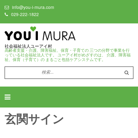
info@you-i-mura.com
029-222-1822
社会福祉法人ユーアイ村
高齢者支援・介護、障害福祉、保育・子育ての 三つの分野で事業を行
っている社会福祉法人です。 ユーアイ村がめざすのは、 介護、障害福
祉、保育（子育て）の まるごと包括ケアシステムです。
検
索:
玄関サイン