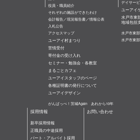
デイサービ
役員・職員紹介
ユーアイ
それぞれの施設ができたわけ
水戸市東
会計報告／現況報告書／情報公表
地域包括
入札公告
アクセスマップ
水戸市東部
ユーアイ村まつり
水戸市東部
苦情受付
寄付金の受け入れ
セミナー・勉強会・各教室
まるごとカフェ
ユーアイスタッフのページ
各種証明書の発行について
ユーアイデザイン
がんばっぺ！茨城Again あれから10年
採用情報
お問い合わせ
新卒採用情報
正職員の中途採用
パート・アルバイト採用