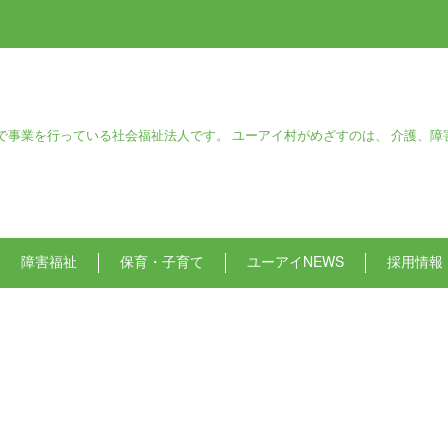
で事業を行っている社会福祉法人です。 ユーアイ村がめざすのは、 介護、障
障害福祉
保育・子育て
ユーアイNEWS
採用情報