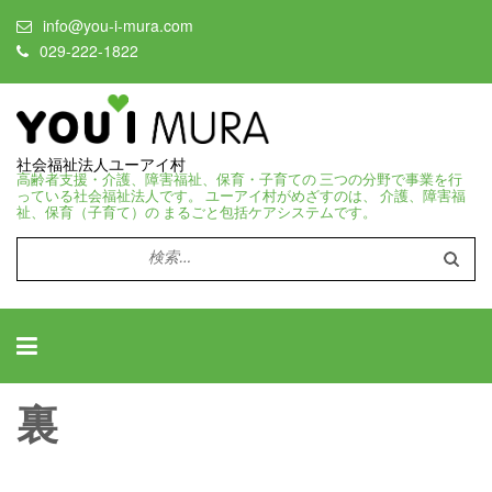
info@you-i-mura.com
029-222-1822
社会福祉法人ユーアイ村
高齢者支援・介護、障害福祉、保育・子育ての 三つの分野で事業を行
っている社会福祉法人です。 ユーアイ村がめざすのは、 介護、障害福
祉、保育（子育て）の まるごと包括ケアシステムです。
検
索:
裏