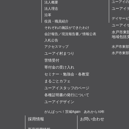
ユーアイの
法人概要
ユーアイ
法人理念
沿革
デイサービ
役員・職員紹介
ユーアイ
それぞれの施設ができたわけ
水戸市東
会計報告／現況報告書／情報公表
地域包括
入札公告
アクセスマップ
水戸市東部
ユーアイ村まつり
水戸市東部
苦情受付
寄付金の受け入れ
セミナー・勉強会・各教室
まるごとカフェ
ユーアイスタッフのページ
各種証明書の発行について
ユーアイデザイン
がんばっぺ！茨城Again あれから10年
採用情報
お問い合わせ