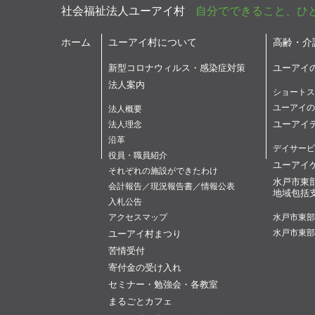
社会福祉法人ユーアイ村
自分でできること、ひ
ホーム
ユーアイ村について
高齢・介
新型コロナウィルス・感染症対策
ユーアイ
法人案内
ショートス
ユーアイの
法人概要
ユーアイ
法人理念
沿革
デイサービ
役員・職員紹介
ユーアイ
それぞれの施設ができたわけ
水戸市東
会計報告／現況報告書／情報公表
地域包括
入札公告
アクセスマップ
水戸市東部
ユーアイ村まつり
水戸市東部
苦情受付
寄付金の受け入れ
セミナー・勉強会・各教室
まるごとカフェ