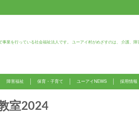
で事業を行っている社会福祉法人です。 ユーアイ村がめざすのは、 介護、障
障害福祉
保育・子育て
ユーアイNEWS
採用情報
教室2024