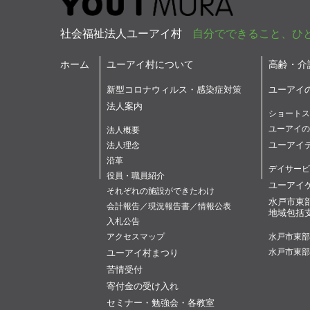
社会福祉法人ユーアイ村
自分でできること、ひ
ホーム
ユーアイ村について
高齢・介
新型コロナウィルス・感染症対策
ユーアイ
法人案内
ショートス
ユーアイの
法人概要
ユーアイ
法人理念
沿革
デイサービ
役員・職員紹介
ユーアイ
それぞれの施設ができたわけ
水戸市東
会計報告／現況報告書／情報公表
地域包括
入札公告
アクセスマップ
水戸市東部
ユーアイ村まつり
水戸市東部
苦情受付
寄付金の受け入れ
セミナー・勉強会・各教室