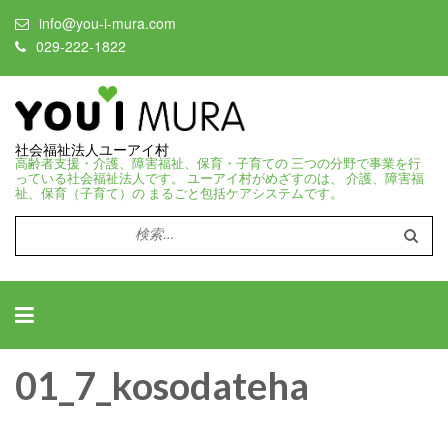
info@you-i-mura.com
029-222-1822
社会福祉法人ユーアイ村
高齢者支援・介護、障害福祉、保育・子育ての 三つの分野で事業を行
っている社会福祉法人です。 ユーアイ村がめざすのは、 介護、障害福
祉、保育（子育て）の まるごと包括ケアシステムです。
検
索:
01_7_kosodateha