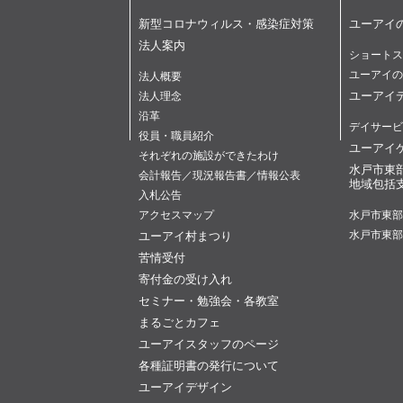
新型コロナウィルス・感染症対策
ユーアイ
法人案内
ショートス
ユーアイの
法人概要
ユーアイ
法人理念
沿革
デイサービ
役員・職員紹介
ユーアイ
それぞれの施設ができたわけ
水戸市東
会計報告／現況報告書／情報公表
地域包括
入札公告
アクセスマップ
水戸市東部
ユーアイ村まつり
水戸市東部
苦情受付
寄付金の受け入れ
セミナー・勉強会・各教室
まるごとカフェ
ユーアイスタッフのページ
各種証明書の発行について
ユーアイデザイン