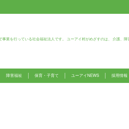
で事業を行っている社会福祉法人です。 ユーアイ村がめざすのは、 介護、障
障害福祉
保育・子育て
ユーアイNEWS
採用情報