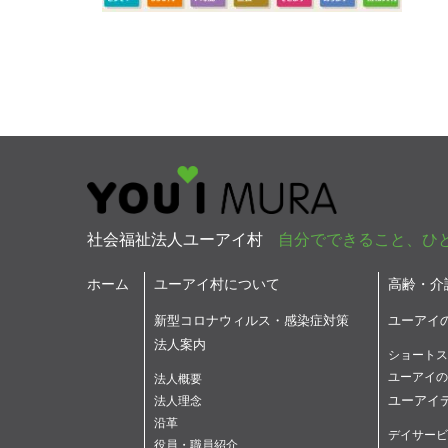
社会福祉法人ユーアイ村
自分でできること、ひ
ホーム
ユーアイ村について
高齢・介
新型コロナウィルス・感染症対策
ユーアイ
法人案内
ショートス
ユーアイの
法人概要
ユーアイ
法人理念
沿革
デイサービ
役員・職員紹介