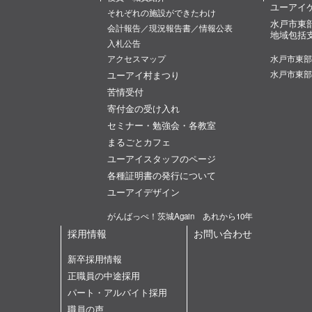
ユーアイ
それぞれの施設ができたわけ
水戸市東
会計報告／現況報告書／情報公表
地域包括
入札公告
アクセスマップ
水戸市東部
ユーアイ村まつり
水戸市東部
苦情受付
寄付金の受け入れ
セミナー・勉強会・各教室
まるごとカフェ
ユーアイスタッフのページ
各種証明書の発行について
ユーアイデザイン
がんばっぺ！茨城Again あれから10年
採用情報
お問い合わせ
新卒採用情報
正職員の中途採用
パート・アルバイト採用
職員の声