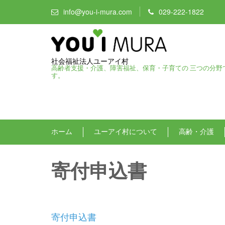
info@you-i-mura.com
029-222-1822
社会福祉法人ユーアイ村
高齢者支援・介護、障害福祉、保育・子育ての 三つの分野
す。
ホーム
ユーアイ村について
高齢・介護
寄付申込書
寄付申込書