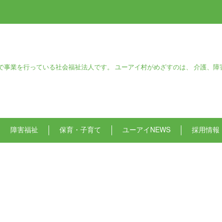
で事業を行っている社会福祉法人です。 ユーアイ村がめざすのは、 介護、障
障害福祉
保育・子育て
ユーアイNEWS
採用情報