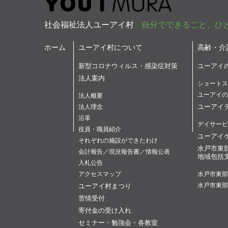
社会福祉法人ユーアイ村
自分でできること、ひ
ホーム
ユーアイ村について
高齢・介
新型コロナウィルス・感染症対策
ユーアイ
法人案内
ショートス
ユーアイの
法人概要
ユーアイ
法人理念
沿革
デイサービ
役員・職員紹介
ユーアイ
それぞれの施設ができたわけ
水戸市東
会計報告／現況報告書／情報公表
地域包括
入札公告
アクセスマップ
水戸市東部
ユーアイ村まつり
水戸市東部
苦情受付
寄付金の受け入れ
セミナー・勉強会・各教室