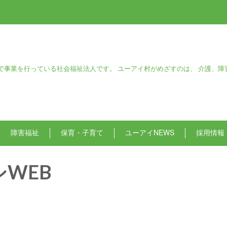
で事業を行っている社会福祉法人です。 ユーアイ村がめざすのは、 介護、障
障害福祉
保育・子育て
ユーアイNEWS
採用情報
シWEB