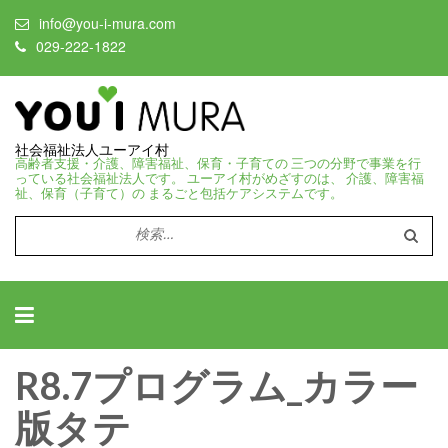
info@you-i-mura.com
029-222-1822
社会福祉法人ユーアイ村
高齢者支援・介護、障害福祉、保育・子育ての 三つの分野で事業を行
っている社会福祉法人です。 ユーアイ村がめざすのは、 介護、障害福
祉、保育（子育て）の まるごと包括ケアシステムです。
検
索:
R8.7プログラム_カラー
版タテ