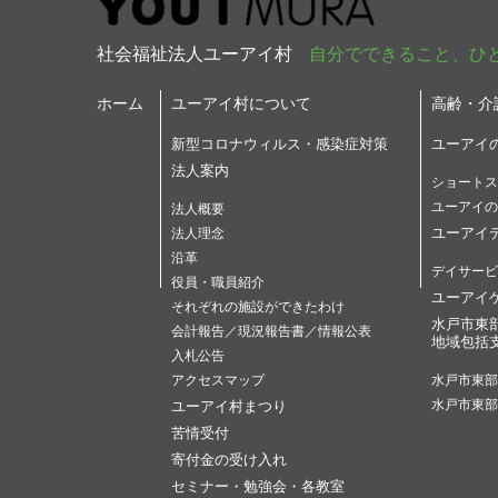
社会福祉法人ユーアイ村
自分でできること、ひ
ホーム
ユーアイ村について
高齢・介
新型コロナウィルス・感染症対策
ユーアイ
法人案内
ショートス
ユーアイの
法人概要
ユーアイ
法人理念
沿革
デイサービ
役員・職員紹介
ユーアイ
それぞれの施設ができたわけ
水戸市東
会計報告／現況報告書／情報公表
地域包括
入札公告
アクセスマップ
水戸市東部
ユーアイ村まつり
水戸市東部
苦情受付
寄付金の受け入れ
セミナー・勉強会・各教室