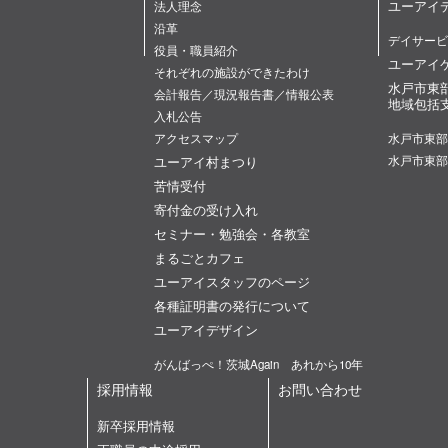
ユーアイ
法人理念
沿革
デイサービ
役員・職員紹介
ユーアイ
それぞれの施設ができたわけ
水戸市東
会計報告／現況報告書／情報公表
地域包括
入札公告
アクセスマップ
水戸市東部
ユーアイ村まつり
水戸市東部
苦情受付
寄付金の受け入れ
セミナー・勉強会・各教室
まるごとカフェ
ユーアイスタッフのページ
各種証明書の発行について
ユーアイデザイン
がんばっぺ！茨城Again あれから10年
採用情報
お問い合わせ
新卒採用情報