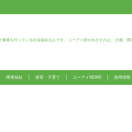
で事業を行っている社会福祉法人です。 ユーアイ村がめざすのは、 介護、障
障害福祉
保育・子育て
ユーアイNEWS
採用情報