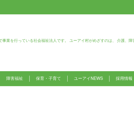
で事業を行っている社会福祉法人です。 ユーアイ村がめざすのは、 介護、障
障害福祉
保育・子育て
ユーアイNEWS
採用情報