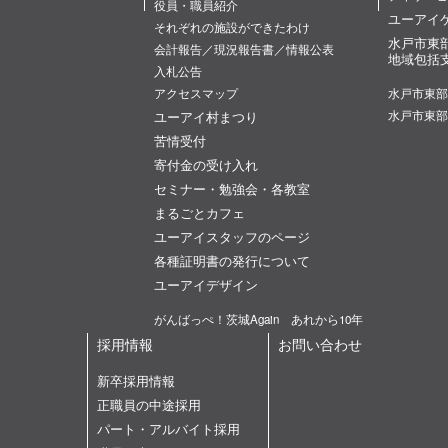
役員・職員紹介
ユーアイ
それぞれの施設ができたわけ
水戸市東
会計報告／現況報告書／情報公表
地域包括
入札公告
アクセスマップ
水戸市東部
ユーアイ村まつり
水戸市東部
苦情受付
寄付金の受け入れ
セミナー・勉強会・各教室
まるごとカフェ
ユーアイスタッフのページ
各種証明書の発行について
ユーアイデザイン
がんばっぺ！茨城Again あれから10年
採用情報
お問い合わせ
新卒採用情報
正職員の中途採用
パート・アルバイト採用