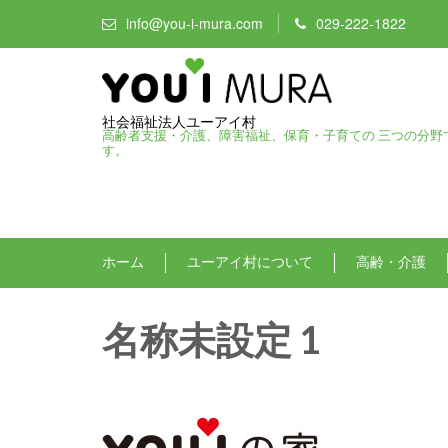
info@you-i-mura.com
029-222-1822
社会福祉法人ユーアイ村
高齢者支援・介護、障害福祉、保育・子育ての 三つの分野
す。
ホーム
ユーアイ村について
高齢・介護
名称未設定 1