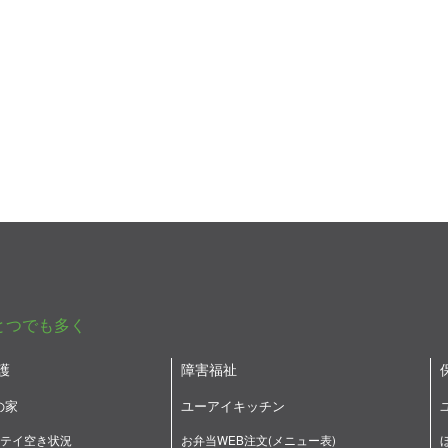
とつでも多く
護
障害福祉
の家
ユーアイキッチン
テイ空き状況
お弁当WEB注文(メニュー表)