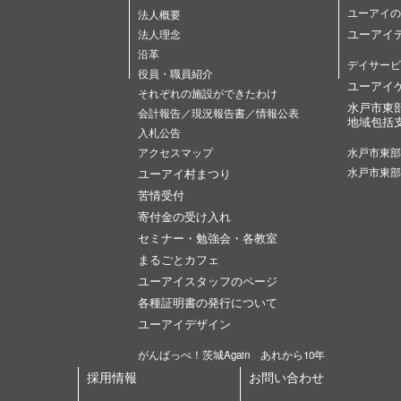
ユーアイの
法人概要
ユーアイ
法人理念
沿革
デイサービ
役員・職員紹介
ユーアイ
それぞれの施設ができたわけ
水戸市東
会計報告／現況報告書／情報公表
地域包括
入札公告
アクセスマップ
水戸市東部
ユーアイ村まつり
水戸市東部
苦情受付
寄付金の受け入れ
セミナー・勉強会・各教室
まるごとカフェ
ユーアイスタッフのページ
各種証明書の発行について
ユーアイデザイン
がんばっぺ！茨城Again あれから10年
採用情報
お問い合わせ