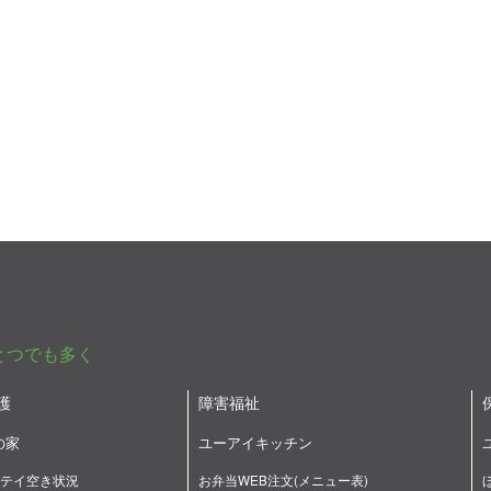
とつでも多く
護
障害福祉
の家
ユーアイキッチン
テイ空き状況
お弁当WEB注文(メニュー表)