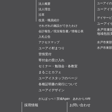
ユーアイの
法人概要
ユーアイ
法人理念
沿革
デイサービ
役員・職員紹介
ユーアイ
それぞれの施設ができたわけ
水戸市東
会計報告／現況報告書／情報公表
地域包括
入札公告
アクセスマップ
水戸市東部
ユーアイ村まつり
水戸市東部
苦情受付
寄付金の受け入れ
セミナー・勉強会・各教室
まるごとカフェ
ユーアイスタッフのページ
各種証明書の発行について
ユーアイデザイン
がんばっぺ！茨城Again あれから10年
採用情報
お問い合わせ