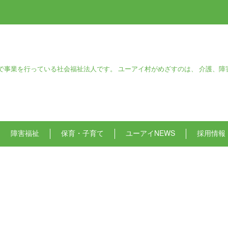
で事業を行っている社会福祉法人です。 ユーアイ村がめざすのは、 介護、障
障害福祉
保育・子育て
ユーアイNEWS
採用情報