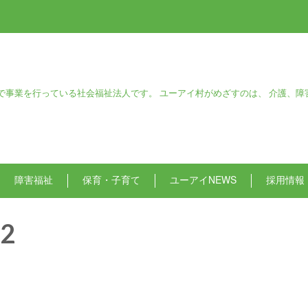
で事業を行っている社会福祉法人です。 ユーアイ村がめざすのは、 介護、障
障害福祉
保育・子育て
ユーアイNEWS
採用情報
2