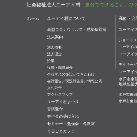
社会福祉法人ユーアイ村
自分でできること、ひ
ホーム
ユーアイ村について
高齢・介
新型コロナウィルス・感染症対策
ユーアイ
法人案内
ショートス
ユーアイの
法人概要
ユーアイ
法人理念
沿革
デイサービ
役員・職員紹介
ユーアイ
それぞれの施設ができたわけ
水戸市東
会計報告／現況報告書／情報公表
地域包括
入札公告
アクセスマップ
水戸市東部
ユーアイ村まつり
水戸市東部
苦情受付
寄付金の受け入れ
セミナー・勉強会・各教室
まるごとカフェ