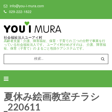
info@you-i-mura.com
029-222-1822
社会福祉法人ユーアイ村
高齢者支援・介護、障害福祉、保育・子育ての 三つの分野で事業を行
っている社会福祉法人です。 ユーアイ村がめざすのは、 介護、障害福
祉、保育（子育て）の まるごと包括ケアシステムです。
検
索:
夏休み絵画教室チラシ
_220611