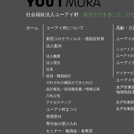
社会福祉法人ユーアイ村
自分でできること、ひ
ホーム
ユーアイ村について
高齢・介
新型コロナウィルス・感染症対策
ユーアイ
法人案内
ショートス
ユーアイの
法人概要
ユーアイ
法人理念
沿革
デイサービ
役員・職員紹介
ユーアイ
それぞれの施設ができたわけ
水戸市東
会計報告／現況報告書／情報公表
地域包括
入札公告
アクセスマップ
水戸市東部
ユーアイ村まつり
水戸市東部
苦情受付
寄付金の受け入れ
セミナー・勉強会・各教室