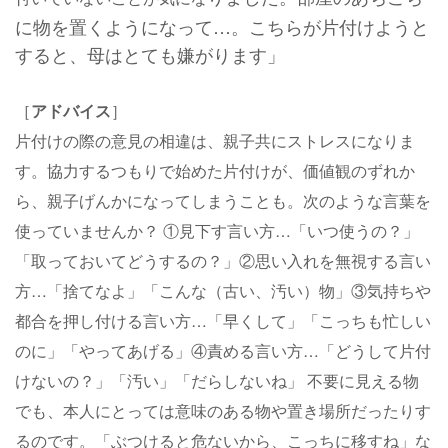
に物を置くようになって…。こちらが片付けようと
すると、母はとても嫌がります」
［
アドバイス
］
片付けの際の意見の相違は、親子共にストレスになりま
す。協力するつもりで始めた片付けが、価値観のずれか
ら、親子げんかになってしまうことも。次のような言葉を
使っていませんか？ ①見下す言い方…「いつ使うの？」
「取っておいてどうするの？」②思い入れを無視する言い
方…「捨てなよ」「こんな（古い、汚い）物」③気持ちや
都合を押し付ける言い方…「早くして」「こっちも忙しい
のに」「やってあげる」④責める言い方…「どうして片付
けないの？」「汚い」「だらしないね」 不要に見える物
でも、本人にとっては意味のある物や置き場所だったりす
るのです。「ぶつけると危ないから、こっちに移すね」な