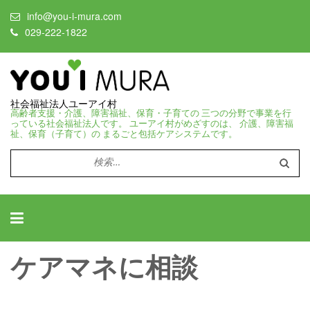
info@you-i-mura.com
029-222-1822
社会福祉法人ユーアイ村
高齢者支援・介護、障害福祉、保育・子育ての 三つの分野で事業を行
っている社会福祉法人です。 ユーアイ村がめざすのは、 介護、障害福
祉、保育（子育て）の まるごと包括ケアシステムです。
検
索:
ケアマネに相談