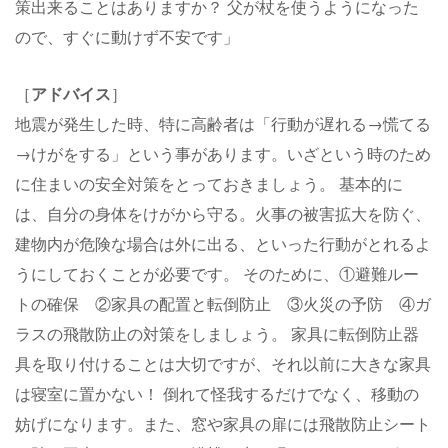
策出来ることはありますか？ 父が杖を使うようになった
ので、すぐに動けず不安です」
［
アドバイス
］
地震が発生した時、特に高齢者は「行動が遅れる→慌てる
→けがをする」という事があります。いざという時のため
に住まいの安全対策をとっておきましょう。 基本的に
は、自分の身体をけがから守る。火事の被害拡大を防ぐ、
建物内が危険な場合は外に出る、といった行動がとれるよ
うにしておくことが必要です。 そのために、①避難ルー
トの確保 ②家具の配置と転倒防止 ③火災の予防 ④ガ
ラスの飛散防止の対策をしましょう。 家具に転倒防止器
具を取り付けることは大切ですが、それ以前に大きな家具
は寝室に置かない！ 倒れて怪我するだけでなく、移動の
妨げになります。また、窓や家具の扉には飛散防止シート