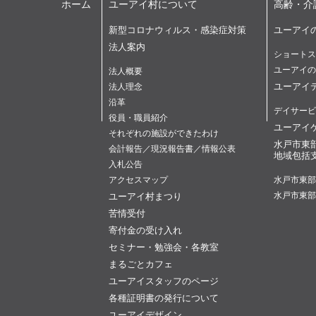
ホーム
ユーアイ村について
高齢・介
新型コロナウィルス・感染症対策
ユーアイ
法人案内
ショートス
ユーアイの
法人概要
ユーアイ
法人理念
沿革
デイサービ
役員・職員紹介
ユーアイ
それぞれの施設ができたわけ
水戸市東
会計報告／現況報告書／情報公表
地域包括
入札公告
アクセスマップ
水戸市東部
ユーアイ村まつり
水戸市東部
苦情受付
寄付金の受け入れ
セミナー・勉強会・各教室
まるごとカフェ
ユーアイスタッフのページ
各種証明書の発行について
ユーアイデザイン