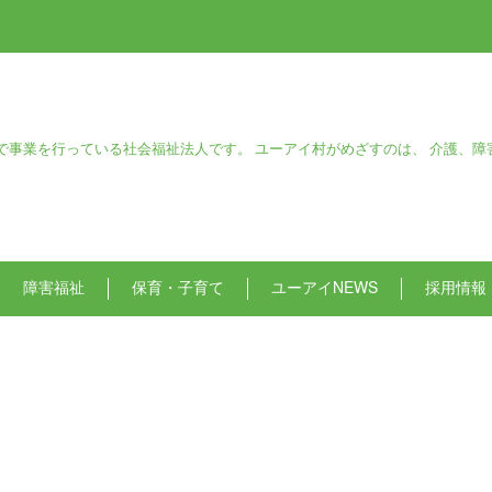
で事業を行っている社会福祉法人です。 ユーアイ村がめざすのは、 介護、障
障害福祉
保育・子育て
ユーアイNEWS
採用情報