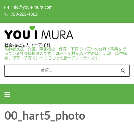
info@you-i-mura.com
029-222-1822
社会福祉法人ユーアイ村
高齢者支援・介護、障害福祉、保育・子育ての 三つの分野で事業を行
っている社会福祉法人です。 ユーアイ村がめざすのは、 介護、障害福
祉、保育（子育て）の まるごと包括ケアシステムです。
検
索:
00_hart5_photo