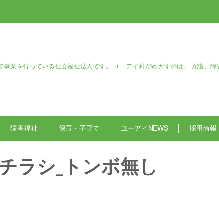
で事業を行っている社会福祉法人です。 ユーアイ村がめざすのは、 介護、障
障害福祉
保育・子育て
ユーアイNEWS
採用情報
演会チラシ_トンボ無し