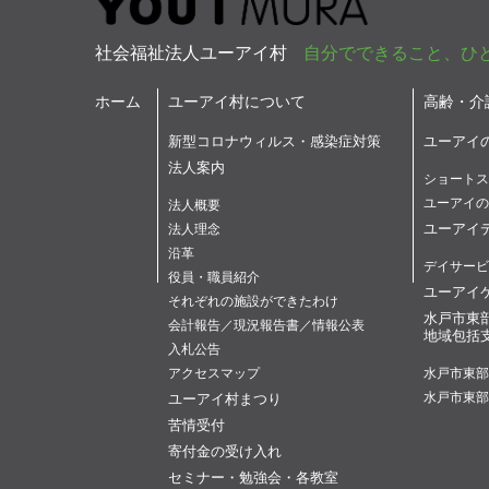
社会福祉法人ユーアイ村
自分でできること、ひ
ホーム
ユーアイ村について
高齢・介
新型コロナウィルス・感染症対策
ユーアイ
法人案内
ショートス
ユーアイの
法人概要
ユーアイ
法人理念
沿革
デイサービ
役員・職員紹介
ユーアイ
それぞれの施設ができたわけ
水戸市東
会計報告／現況報告書／情報公表
地域包括
入札公告
アクセスマップ
水戸市東部
ユーアイ村まつり
水戸市東部
苦情受付
寄付金の受け入れ
セミナー・勉強会・各教室