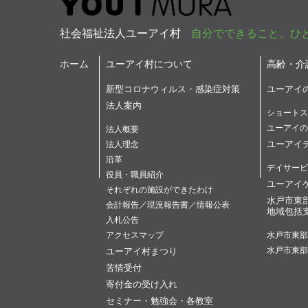
社会福祉法人ユーアイ村
自分でできること、ひ
ホーム
ユーアイ村について
高齢・介
新型コロナウィルス・感染症対策
ユーアイ
法人案内
ショートス
ユーアイの
法人概要
ユーアイ
法人理念
沿革
デイサービ
役員・職員紹介
ユーアイ
それぞれの施設ができたわけ
水戸市東
会計報告／現況報告書／情報公表
地域包括
入札公告
アクセスマップ
水戸市東部
ユーアイ村まつり
水戸市東部
苦情受付
寄付金の受け入れ
セミナー・勉強会・各教室