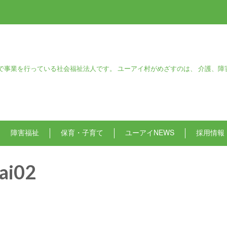
で事業を行っている社会福祉法人です。 ユーアイ村がめざすのは、 介護、障
障害福祉
保育・子育て
ユーアイNEWS
採用情報
ai02